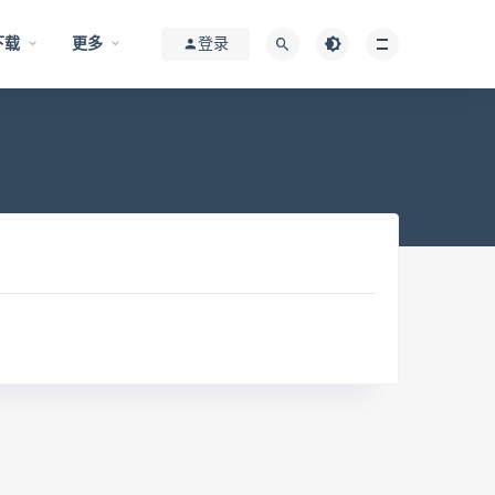
下载
更多
登录