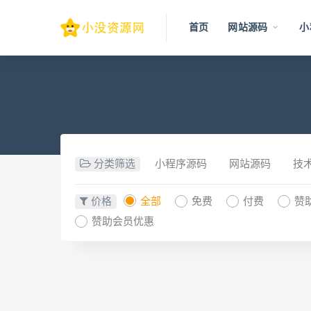
首页
网站源码
小
分类筛选
小程序源码
网站源码
技
价格
全部
免费
付费
赞
赞助会员优惠