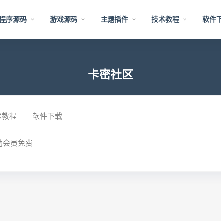
程序源码
游戏源码
主题插件
技术教程
软件
卡密社区
术教程
软件下载
助会员免费