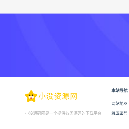
本站导航
网站地图
解压密码
小没源码网是一个提供各类源码的下载平台