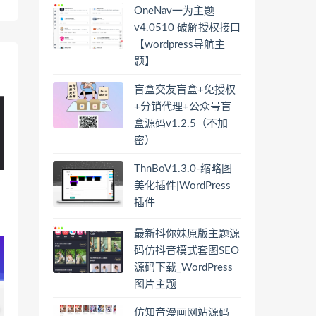
OneNav一为主题
v4.0510 破解授权接口
【wordpress导航主
题】
盲盒交友盲盒+免授权
+分销代理+公众号盲
盒源码v1.2.5（不加
密）
ThnBoV1.3.0-缩略图
美化插件|WordPress
插件
最新抖你妹原版主题源
码仿抖音模式套图SEO
源码下载_WordPress
图片主题
仿知音漫画网站源码