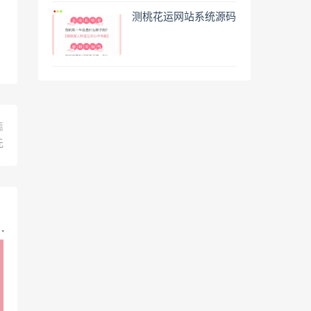
测桃花运网站系统源码
篇
元