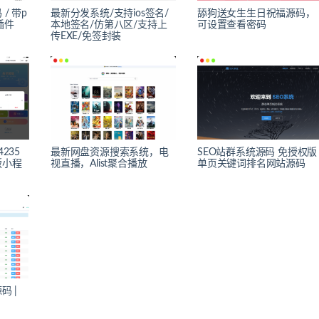
/ 带p
最新分发系统/支持ios签名/
舔狗送女生生日祝福源码，
插件
本地签名/仿第八区/支持上
可设置查看密码
传EXE/免签封装
235
最新网盘资源搜索系统，电
SEO站群系统源码 免授权版
版小程
视直播，Alist聚合播放
单页关键词排名网站源码
码 |