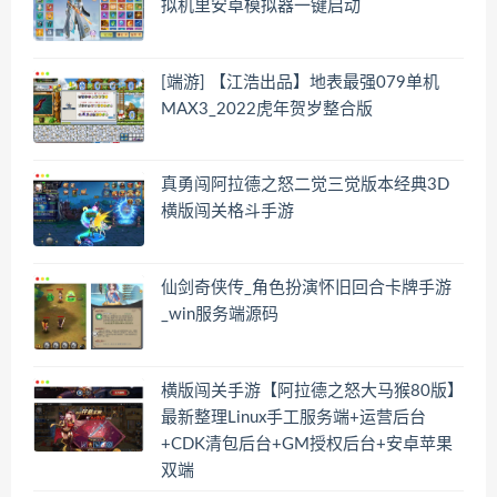
拟机里安卓模拟器一键启动
[端游] 【江浩出品】地表最强079单机
MAX3_2022虎年贺岁整合版
真勇闯阿拉德之怒二觉三觉版本经典3D
横版闯关格斗手游
仙剑奇侠传_角色扮演怀旧回合卡牌手游
_win服务端源码
横版闯关手游【阿拉德之怒大马猴80版】
最新整理Linux手工服务端+运营后台
+CDK清包后台+GM授权后台+安卓苹果
双端