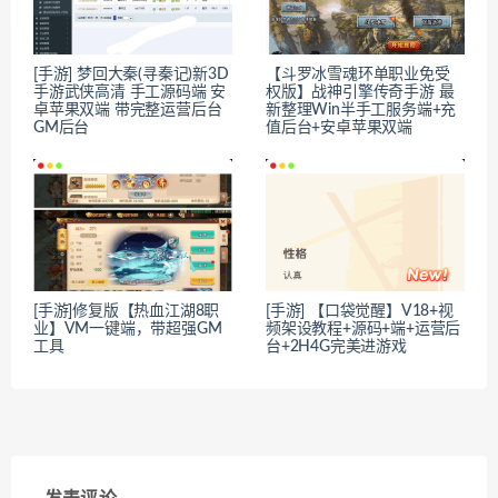
[手游] 梦回大秦(寻秦记)新3D
【斗罗冰雪魂环单职业免受
手游武侠高清 手工源码端 安
权版】战神引擎传奇手游 最
卓苹果双端 带完整运营后台
新整理Win半手工服务端+充
GM后台
值后台+安卓苹果双端
[手游]修复版【热血江湖8职
[手游] 【口袋觉醒】V18+视
业】VM一键端，带超强GM
频架设教程+源码+端+运营后
工具
台+2H4G完美进游戏