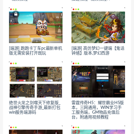
[端游] 跑跑卡丁车pc最新单机
[端游] 高仿梦幻一键端【鬼话
版无需安装打开既玩
钟馗】版本,梦幻西游
绝世火龙之剑噬天下修复版_
雷霆传奇H5：耀世霸业H5版
战神引擎传奇手游_最新打包
本，三网通用，WIN学习手
win服务端源码
工服务端，GM物品充值后
台，附通用视频教程