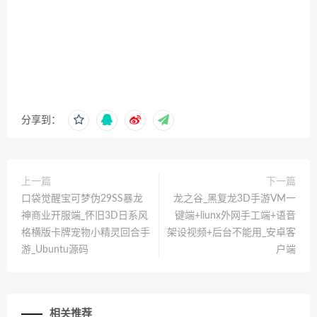
分享到：
上一篇
下一篇
口袋觉醒宝可梦伪29SS暴龙
龙之谷_黑复龙3D手游VM一
神商业开服端_怀旧3D日系风
键端+liunx外网手工端+语音
格横版卡牌宠物小精灵回合手
架设视频+后台不能用_安卓客
游_Ubuntu源码
户端
相关推荐