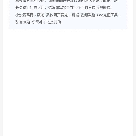
版权或其他利益的，请编辑邮件并加以说明发送到站长邮箱，站
长会进行审查之后，情况属实的会在三个工作日内为您删除。
小没源码网
»
藏龙_武侠网页藏龙一键端_视频教程_GM充值工具_
配套网站_所需补丁以及其他