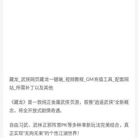
藏龙_武侠网页藏龙一键端_视频教程_GM充值工具_配套网
站_所需补丁以及其他
《藏龙》是一款纯正金庸武侠页游，首推“逍遥武侠”全新概
念，将全开放式剧情奇遇、
自由习武、武林正邪阵营PK等多种革新玩法完美结合，真
正实现“无拘无束”的个性江湖世界！