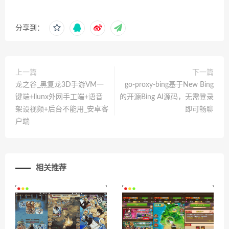
分享到：
上一篇
下一篇
龙之谷_黑复龙3D手游VM一
go-proxy-bing基于New Bing
键端+liunx外网手工端+语音
的开源Bing AI源码，无需登录
架设视频+后台不能用_安卓客
即可畅聊
户端
相关推荐