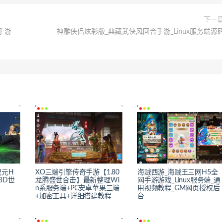
下一
手游
神雕侠侣炫彩版_典藏武侠风回合手游_Linux服务端源
纪元H
XO三端引擎传奇手游【1.80
海贼西游_海贼王三网H5全
3D世
龙腾盛世合击】最新整理Wi
网手游游戏_Linux服务端_通
n系服务端+PC安卓苹果三端
用视频教程_GM网页授权后
+加密工具+详细搭建教程
台