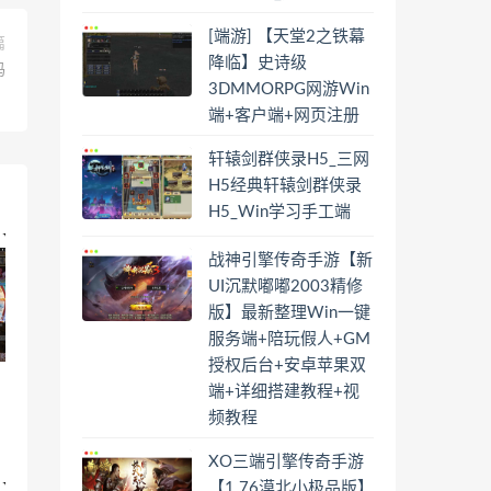
[端游] 【天堂2之铁幕
篇
降临】史诗级
码
3DMMORPG网游Win
端+客户端+网页注册
轩辕剑群侠录H5_三网
H5经典轩辕剑群侠录
H5_Win学习手工端
战神引擎传奇手游【新
UI沉默嘟嘟2003精修
版】最新整理Win一键
服务端+陪玩假人+GM
授权后台+安卓苹果双
端+详细搭建教程+视
频教程
XO三端引擎传奇手游
【1.76漠北小极品版】