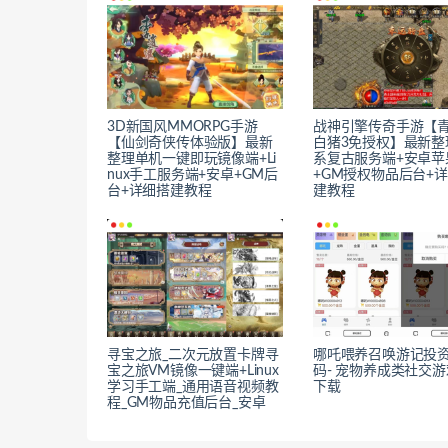
3D新国风MMORPG手游
战神引擎传奇手游【
【仙剑奇侠传体验版】最新
白猪3免授权】最新整理
整理单机一键即玩镜像端+Li
系复古服务端+安卓苹
nux手工服务端+安卓+GM后
+GM授权物品后台+
台+详细搭建教程
建教程
寻宝之旅_二次元放置卡牌寻
哪吒喂养召唤游记投资
宝之旅VM镜像一键端+Linux
码- 宠物养成类社交
学习手工端_通用语音视频教
下载
程_GM物品充值后台_安卓