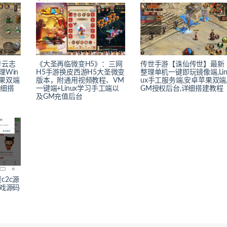
青云志
《大圣再临微变H5》：三网
传世手游【诛仙传世】最新
Win
H5手游换皮西游H5大圣微变
整理单机一键即玩镜像端,Li
果双端
版本，附通用视频教程、VM
ux手工服务端,安卓苹果双端
详细搭
一键端+Linux学习手工端以
GM授权后台,详细搭建教程
及GM充值后台
c2c源
游戏源码