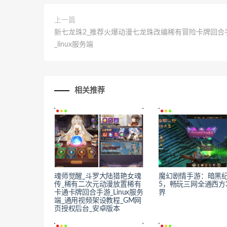
上一篇
新七龙珠2_推荐火爆动漫七龙珠改编稀有冒险卡牌回合
_linux服务端
相关推荐
魂师觉醒_斗罗大陆猎艳女魂
魔幻剧情手游：暗黑
传_稀有二次元动漫放置稀有
5，畅玩三网全通西方
卡通卡牌回合手游_Linux服务
界
端_通用视频架设教程_GM网
页授权后台_安卓版本