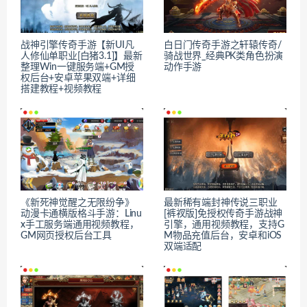
战神引擎传奇手游【新UI凡
白日门传奇手游之轩辕传奇/
人修仙单职业[白猪3.1]】最新
骑战世界_经典PK类角色扮演
整理Win一键服务端+GM授
动作手游
权后台+安卓苹果双端+详细
搭建教程+视频教程
《新死神觉醒之无限纷争》
最新稀有端封神传说三职业
动漫卡通横版格斗手游：Linu
[裤衩版]免授权传奇手游战神
x手工服务端通用视频教程，
引擎，通用视频教程，支持G
GM网页授权后台工具
M物品充值后台，安卓和iOS
双端适配