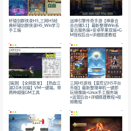
轩辕剑群侠录H5_三网H5经
战神引擎传奇手游【神豪合
典轩辕剑群侠录H5_Win学习
击白猪3.1】最新整理Win系
手工端
复古服务端+安卓苹果双端+G
M授权后台+详细搭建教程
[端游] 【全网首发】【热血江
三网H5游戏【蛮荒记H5平台
湖2.0木剑端】VM一键端，带
币版】最新整理单机一键即
两种超强GM工具
玩镜像端+Linux手工服务端
+运营后台+详细搭建教程+视
频教程