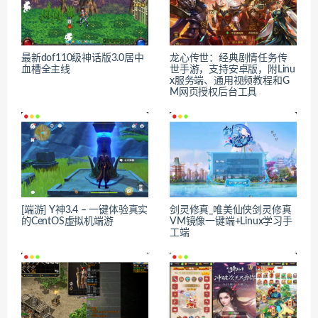
最新dof110级神话版3.0居中
龙心传世：经典剧情任务传
血槽全主线
世手游，支持安卓版，附Linu
x服务端、通用视频教程和G
M网页授权后台工具
[端游] Y神3.4 – 一键体验真实
剑灵修真_唯美仙侠剑灵修真
的CentOS虚拟机端游
VM镜像一键端+Linux学习手
工端