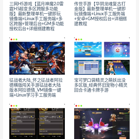
三网H5游戏【蓝月神魔2.0雷
传世手游【华阴龙魂复古打
霆H5超变多区跨服多功能
金版】最新整理单机一键即
版】最新整理单机一键即玩
玩镜像端+Linux手工服务端
镜像端+Linux手工服务端+多
+安卓+GM授权后台+详细搭
区跨服+管理后台+GM多功能
建教程
授权后台+详细搭建教程
征战者大陆_怀之征战者阿拉
宝可梦口袋精灵之萌妖出没
德横版闯关手游征战者大陆
多区版_经典怀旧宠物小精灵
版本阿拉德情_VM镜像一键
回合卡通卡牌手游
端+Linux学习手工服务端