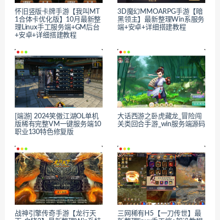
怀旧竖版卡牌手游【我叫MT
3D魔幻MMOARPG手游【暗
1合体卡优化版】10月最新整
黑领主】最新整理Win系服务
理Linux手工服务端+GM后台
端+安卓+详细搭建教程
+安卓+详细搭建教程
[端游] 2024笑傲江湖OL单机
大话西游之卧虎藏龙_冒险闯
版稀有完整VM一键服务端10
关类回合手游_win服务端源码
职业130特色修复版
战神引擎传奇手游【龙行天
三网稀有H5【一刀传世】最