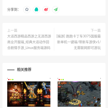
分享到：
上一篇
下一篇
大话西游精品西游之无涯西游
[端游] 跑跑卡丁车3075国服最
商业开服端_经典大话动作回
新单机一键端/带新车游侠v1/
合剧情手游_Linux服务端源码
无需联网即可游玩
相关推荐