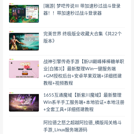
[端游] 梦呓传说Ⅲ 带加速秒过战斗登录
器！！带加速秒过战斗登录器
完美世界 终极版全收藏大合集《共22个
版本》
战神引擎传奇手游【新UI巅峰棒棒糖单职
业[白猪3]】最新整理Win一键服务端
+GM授权后台+安卓苹果双端+详细搭建
教程+视频教程
1655互通魔域【新紫川魔域】最新整理
Win系半手工服务端+本地验证+本地注册
+全套工具+详细搭建教程
阿拉德之怒之超越阿拉德_横版闯关格斗
手游_Linux服务端源码