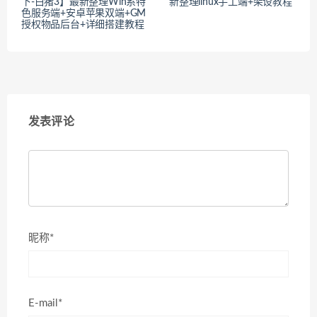
下-白猪3】最新整理Win系特
新整理linux手工端+架设教程
色服务端+安卓苹果双端+GM
授权物品后台+详细搭建教程
发表评论
昵称*
E-mail*