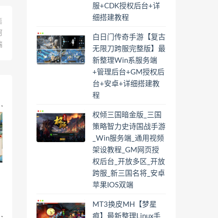
服+CDK授权后台+详
细搭建教程
篇
阿
白日门传奇手游【复古
端
无限刀跨服完整版】最
新整理Win系服务端
+管理后台+GM授权后
台+安卓+详细搭建教
程
权倾三国暗金版_三国
策略智力史诗国战手游
_Win服务端_通用视频
架设教程_GM网页授
权后台_开放多区_开放
跨服_新三国名将_安卓
苹果IOS双端
MT3换皮MH【梦星
痕】最新整理Linux手