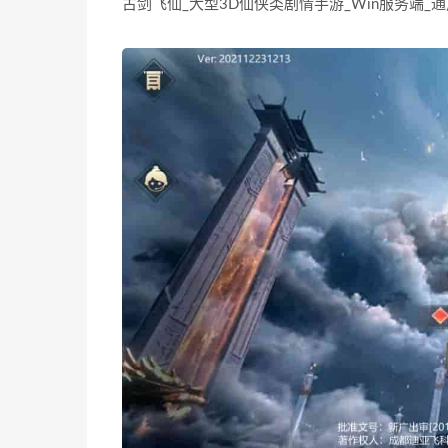
古剑飞仙_大型3D仙侠类剧情手游_Win服务端_