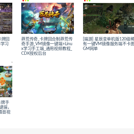
卡牌回
莽荒传奇_卡牌回合制莽荒传
[端游] 星辰变单机版120级
N学习
奇手游_VM镜像一键端+Linu
有一键VM镜像服务端不卡
x学习手工端_通用视频教程_
GM网单
CDK授权后台
卡牌手
键端，
用语音视