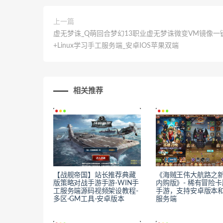
上一篇
虚无梦诛_Q萌回合梦幻13职业虚无梦诛微变VM镜像一
+Linux学习手工服务端_安卓IOS苹果双端
相关推荐
【战舰帝国】站长推荐典藏
《海贼王伟大航路之
版策略对战手游手游-WIN手
内购版》- 稀有冒险
工服务端源码视频架设教程-
手游，支持安卓版本和L
多区-GM工具-安卓版本
服务端