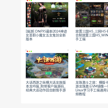
[端游] DNF95最新2024神迹
放置三国H5_三网H5
女圣职小魔女五女鬼剑全新
合制放置三国H5_WI
版本
手工端
大话西游之纵横大话龙族版
龙珠激斗之旅：横版
本龙吟端_附带客户端源码_
游龙珠激斗VM镜像一
经典大话动作回合剧情手游
Linux学习手工端通
频教程