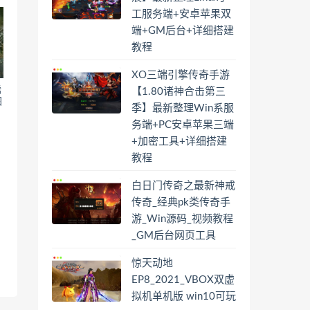
工服务端+安卓苹果双
端+GM后台+详细搭建
教程
XO三端引擎传奇手游
稀
【1.80诸神合击第三
图
季】最新整理Win系服
务端+PC安卓苹果三端
+加密工具+详细搭建
教程
白日门传奇之最新神戒
传奇_经典pk类传奇手
游_Win源码_视频教程
_GM后台网页工具
惊天动地
EP8_2021_VBOX双虚
拟机单机版 win10可玩