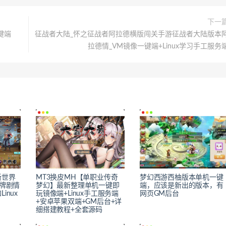
下一
键端
征战者大陆_怀之征战者阿拉德横版闯关手游征战者大陆版本
拉德情_VM镜像一键端+Linux学习手工服务
新世界
MT3换皮MH【单职业传奇
梦幻西游西柚版本单机一键
卡牌剧情
梦幻】最新整理单机一键即
端，应该是新出的版本，有
inux
玩镜像端+Linux手工服务端
网页GM后台
+安卓苹果双端+GM后台+详
细搭建教程+全套源码