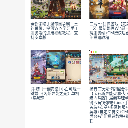
全新策略手游帝国争霸：王
三网H5仙侠游戏【完
的荣耀，提供WIN学习手工
H5】最新整理Win系
服务端的通用视频教程，支
玩服务端+GM授权后
持安卓版
细搭建教程
[手游] [一键安装] 小白可玩一
稀有二次元卡牌回合
键端 《闪烁异能之光》单机
【宝石新异能火拳-艾斯
+局域网
级内购版】最新整理
键即玩镜像端+Linux
务端+安卓+多区跨服
英雄+自定义符文+G
后台+详细搭建教程+
程