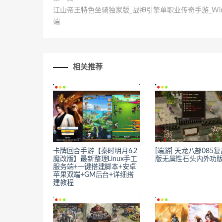
江山帝王特色坐骑独家版_战神引擎单职业传奇手游_Wi
端
相关推荐
卡牌回合手游【秦时明月6.2
[端游] 天龙八部085
魔改版】最新整理Linux手工
版无属性石头内外功
服务端+一键搭建脚本+安卓
苹果双端+GM后台+详细搭
建教程