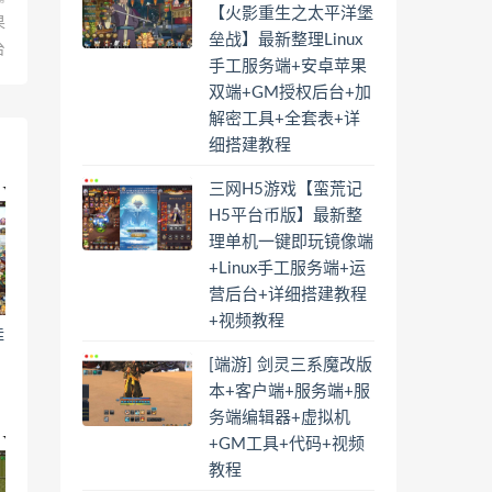
【火影重生之太平洋堡
果
垒战】最新整理Linux
台
手工服务端+安卓苹果
双端+GM授权后台+加
解密工具+全套表+详
细搭建教程
三网H5游戏【蛮荒记
H5平台币版】最新整
理单机一键即玩镜像端
+Linux手工服务端+运
营后台+详细搭建教程
+视频教程
挂
[端游] 剑灵三系魔改版
本+客户端+服务端+服
务端编辑器+虚拟机
+GM工具+代码+视频
教程