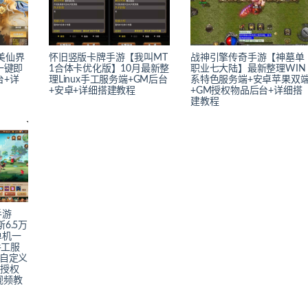
美仙界
怀旧竖版卡牌手游【我叫MT
战神引擎传奇手游【神墓单
一键即
1合体卡优化版】10月最新整
职业七大陆】最新整理WIN
台+详
理Linux手工服务端+GM后台
系特色服务端+安卓苹果双
+安卓+详细搭建教程
+GM授权物品后台+详细搭
建教程
手游
6.5万
单机一
手工服
+自定义
M授权
视频教