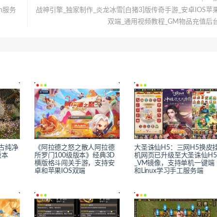
n服务
战神引擎_独家制作_炎龙冰雪[白猪3]版传奇手游_安卓IOS苹
双端_通用视频教程_GM物品充值后
复古纯净
《阿拉德之怒之散人阿拉德
大圣诛仙H5：三网H5换皮
版本
所罗门100级版本》经典3D
机网页已升级至大圣诛仙H5
横版格斗闯关手游，支持安
_VM镜像，支持单机一键端
卓和苹果IOS双端
和Linux学习手工服务端