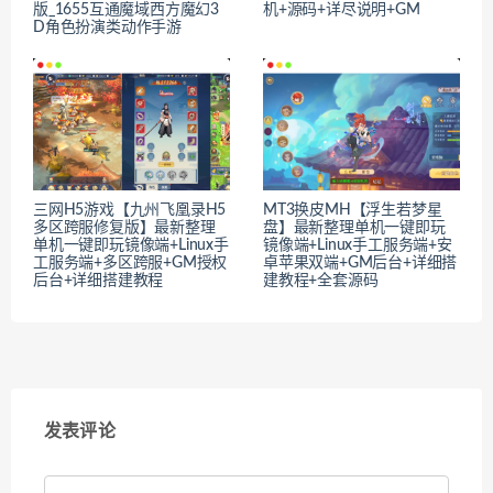
版_1655互通魔域西方魔幻3
机+源码+详尽说明+GM
D角色扮演类动作手游
三网H5游戏【九州飞凰录H5
MT3换皮MH【浮生若梦星
多区跨服修复版】最新整理
盘】最新整理单机一键即玩
单机一键即玩镜像端+Linux手
镜像端+Linux手工服务端+安
工服务端+多区跨服+GM授权
卓苹果双端+GM后台+详细搭
后台+详细搭建教程
建教程+全套源码
发表评论