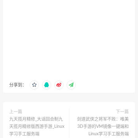
分享到：
上一篇
下一篇
九天揽月精修_大话回合制九
剑道武侠之将军不败：唯美
天揽月精修版西游手游_Linux
3D手游的VM镜像一键端和
学习手工服务端
Linux学习手工服务端