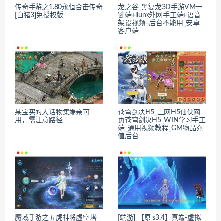
传奇手游之1.80永恒合击传奇
龙之谷_黑复龙3D手游VM一
[白猪3]免授权版
键端+liunx外网手工端+语音
架设视频+后台不能用_安卓
客户端
某宝买的大话物集端亲可
苍穹剑决H5_三网H5仙侠网
用，需注意路径
页苍穹剑决H5_WIN学习手工
端_通用视频教程_GM物品充
值后台
魔域手游之五虎神将虚空塔
[端游] 【原 s3.4】真端-虚拟