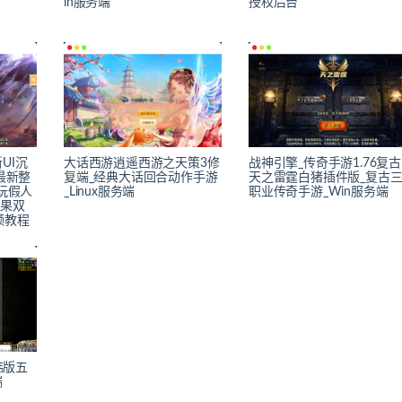
in服务端
授权后台
UI沉
大话西游逍遥西游之天策3修
战神引擎_传奇手游1.76复古
最新整
复端_经典大话回合动作手游
天之雷霆白猪插件版_复古
玩假人
_Linux服务端
职业传奇手游_Win服务端
苹果双
频教程
韩版五
端