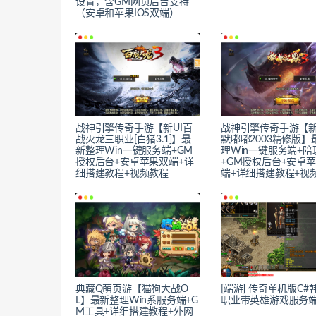
设置，含GM网页后台支持
（安卓和苹果IOS双端）
战神引擎传奇手游【新UI百
战神引擎传奇手游【新
战火龙三职业[白猪3.1]】最
默嘟嘟2003精修版】
新整理Win一键服务端+GM
理Win一键服务端+陪
授权后台+安卓苹果双端+详
+GM授权后台+安卓
细搭建教程+视频教程
端+详细搭建教程+视
典藏Q萌页游【猫狗大战O
[端游] 传奇单机版C#
L】最新整理Win系服务端+G
职业带英雄游戏服务
M工具+详细搭建教程+外网