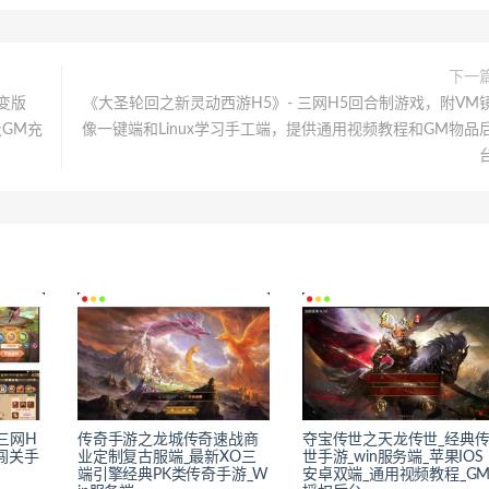
下一
变版
《大圣轮回之新灵动西游H5》- 三网H5回合制游戏，附VM
及GM充
像一键端和Linux学习手工端，提供通用视频教程和GM物品
三网H
传奇手游之龙城传奇速战商
夺宝传世之天龙传世_经典
闯关手
业定制复古服端_最新XO三
世手游_win服务端_苹果IOS
端引擎经典PK类传奇手游_W
安卓双端_通用视频教程_G