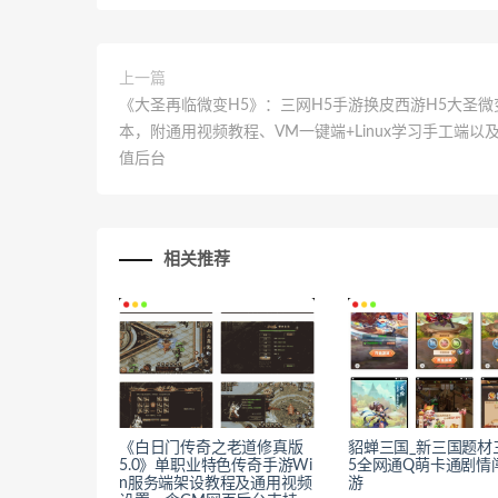
上一篇
《大圣再临微变H5》：三网H5手游换皮西游H5大圣微
本，附通用视频教程、VM一键端+Linux学习手工端以
值后台
相关推荐
《白日门传奇之老道修真版
貂蝉三国_新三国题材
5.0》单职业特色传奇手游Wi
5全网通Q萌卡通剧情
n服务端架设教程及通用视频
游