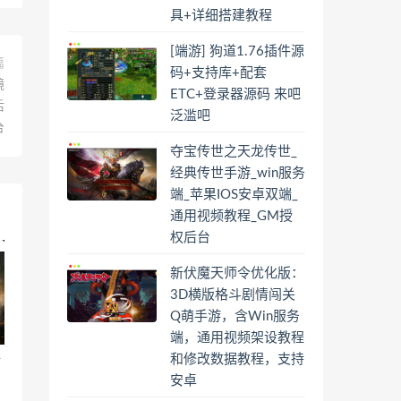
具+详细搭建教程
[端游] 狗道1.76插件源
篇
码+支持库+配套
镜
ETC+登录器源码 来吧
后
泛滥吧
台
夺宝传世之天龙传世_
经典传世手游_win服务
端_苹果IOS安卓双端_
通用视频教程_GM授
权后台
新伏魔天师令优化版：
3D横版格斗剧情闯关
Q萌手游，含Win服务
端，通用视频架设教程
和修改数据教程，支持
传
安卓
M