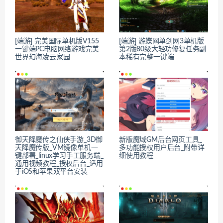
[端游] 完美国际单机版V155
[端游] 游蝶网单剑网3单机版
一键端PC电脑网络游戏完美
第2版80级大轻功修复任务副
世界幻海凌云家园
本稀有完整一键端
御天降魔传之仙侠手游_3D御
新版魔域GM后台网页工具_
天降魔传版_VM镜像单机一
多功能授权用户后台_附带详
键部署_linux学习手工服务端_
细使用教程
通用视频教程_授权后台_适用
于iOS和苹果双平台安装