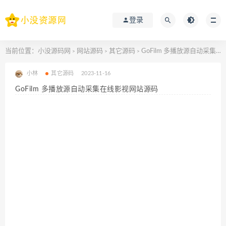
登录
当前位置：
小没源码网
网站源码
其它源码
GoFilm 多播放源自动采集在线影视网站源码
>
>
>
小林
其它源码
2023-11-16
GoFilm 多播放源自动采集在线影视网站源码