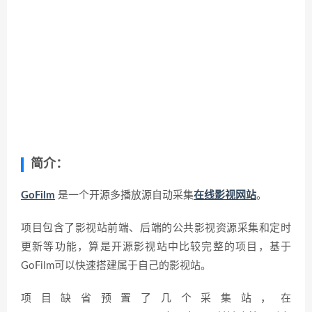
简介：
GoFilm
是一个开源多播放源自动采集
在线影视网站
。
项目包含了影视站前端、后端的公共影视资源采集和定时
更新等功能，算是开源影视站中比较完整的项目，基于
GoFilm可以快速搭建属于自己的影视站。
项目缺省预置了几个采集站，在