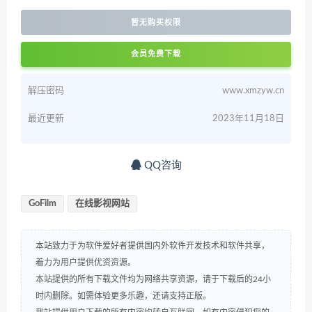
暂无购买权限
会员免费下载
解压密码
www.xmzyw.cn
最近更新
2023年11月18日
QQ咨询
GoFilm
在线影视网站
本站致力于为软件爱好者提供国内外软件开发技术和软件共享，
着力为用户提供优资资源。
本站提供的所有下载文件均为网络共享资源，请于下载后的24小
时内删除。如需体验更多乐趣，还请支持正版。