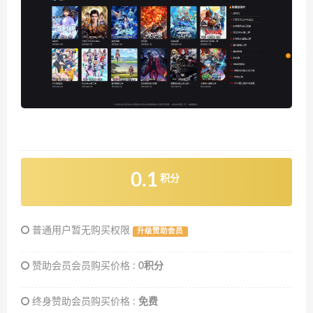
0.1
积分
普通用户暂无购买权限
升级赞助会员
赞助会员会员购买价格 :
0积分
终身赞助会员购买价格 :
免费