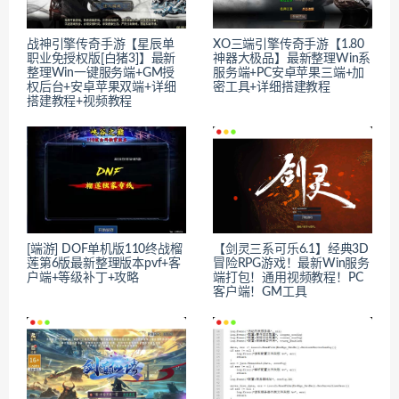
战神引擎传奇手游【星辰单
XO三端引擎传奇手游【1.80
职业免授权版[白猪3]】最新
神器大极品】最新整理Win系
整理Win一键服务端+GM授
服务端+PC安卓苹果三端+加
权后台+安卓苹果双端+详细
密工具+详细搭建教程
搭建教程+视频教程
[端游] DOF单机版110终战榴
【剑灵三系可乐6.1】经典3D
莲第6版最新整理版本pvf+客
冒险RPG游戏！最新Win服务
户端+等级补丁+攻略
端打包！通用视频教程！PC
客户端！GM工具