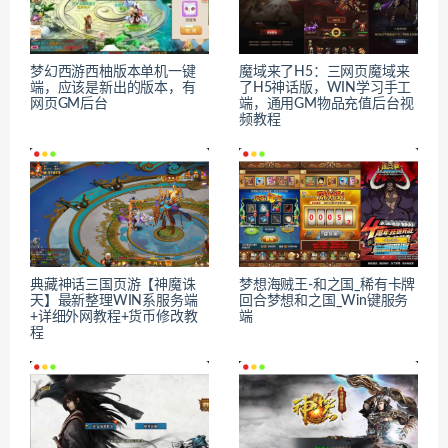
梦幻西游西柚版本单机一键
魔域来了H5：三网页魔域来
端，应该是新出的版本，有
了H5神话版，WIN学习手工
网页GM后台
端，通用GM物品充值后台视
频教程
典藏神话三国页游【神魔诛
梦想海贼王-和之国_稀有卡牌
天】最新整理WIN系服务端
回合梦想和之国_Win键服务
+详细外网教程+货币修改教
端
程