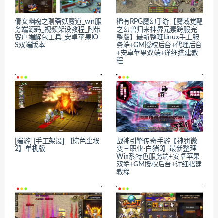
倩女幽魂之聊斋妖魔道_win服
稀有RPG魔幻手游【魔域觉醒
务端源码_视频架设教程_附带
之幻兽归来神界元素跨服完
客户端解包工具_安卓苹果IO
整版】最新整理Linux手工服
S双端版本
务端+GM授权后台+代理后台
+安卓苹果双端+详细搭建教
程
[端游] [手工架设] 【棕色尘埃
战神引擎传奇手游【神罚微
2】单机版
变三职业-白猪3】最新整理
Win系特色服务端+安卓苹果
双端+GM授权后台+详细搭建
教程