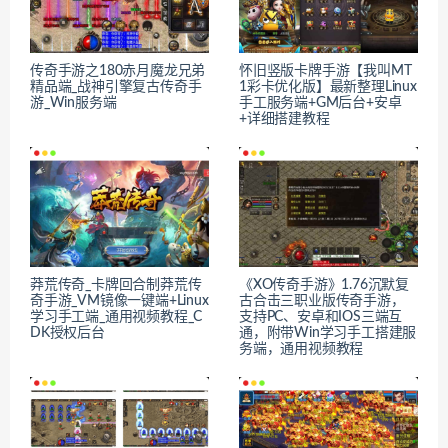
传奇手游之180赤月魔龙兄弟
怀旧竖版卡牌手游【我叫MT
精品端_战神引擎复古传奇手
1彩卡优化版】最新整理Linux
游_Win服务端
手工服务端+GM后台+安卓
+详细搭建教程
莽荒传奇_卡牌回合制莽荒传
《XO传奇手游》1.76沉默复
奇手游_VM镜像一键端+Linux
古合击三职业版传奇手游，
学习手工端_通用视频教程_C
支持PC、安卓和IOS三端互
DK授权后台
通，附带Win学习手工搭建服
务端，通用视频教程