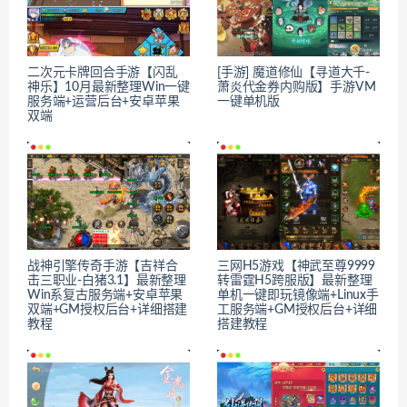
二次元卡牌回合手游【闪乱
[手游] 魔道修仙【寻道大千-
神乐】10月最新整理Win一键
萧炎代金券内购版】手游VM
服务端+运营后台+安卓苹果
一键单机版
双端
战神引擎传奇手游【吉祥合
三网H5游戏【神武至尊9999
击三职业-白猪3.1】最新整理
转雷霆H5跨服版】最新整理
Win系复古服务端+安卓苹果
单机一键即玩镜像端+Linux手
双端+GM授权后台+详细搭建
工服务端+GM授权后台+详细
教程
搭建教程