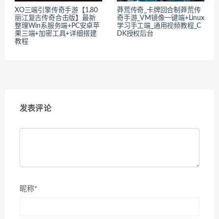
XO三端引擎传奇手游【1.80
莽荒传奇_卡牌回合制莽荒传
丽江复古传奇合击版】最新
奇手游_VM镜像一键端+Linux
整理Win系服务端+PC安卓苹
学习手工端_通用视频教程_C
果三端+加密工具+详细搭建
DK授权后台
教程
发表评论
昵称*