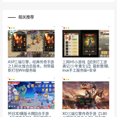
相关推荐
ASP三端引擎，经典传奇手游
三网H5小游戏【武侠打工逆
之1.80炎煌合击版本。附带最
袭记/少年重生记】最新整理L
新打包Win服务端
inux手工服务端+安卓
怀旧3D横版卡牌回合手游
XO三端引擎传奇手游【1.80