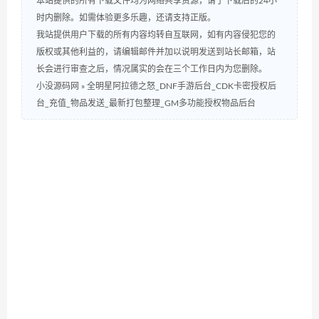
本站提供的所有下载文件均为网络共享资源，请于下载后的24小
时内删除。如需体验更多乐趣，还请支持正版。
我站提供用户下载的所有内容均转自互联网，如有内容侵犯您的
版权或其他利益的，请编辑邮件并加以说明发送到站长邮箱，站
长会进行审查之后，情况属实的会在三个工作日内为您删除。
小没源码网
»
全明星阿拉德之怒_DNF手游后台_CDK卡密授权后
台_充值_物品发送_最新打包整理_GM多功能授权物品后台