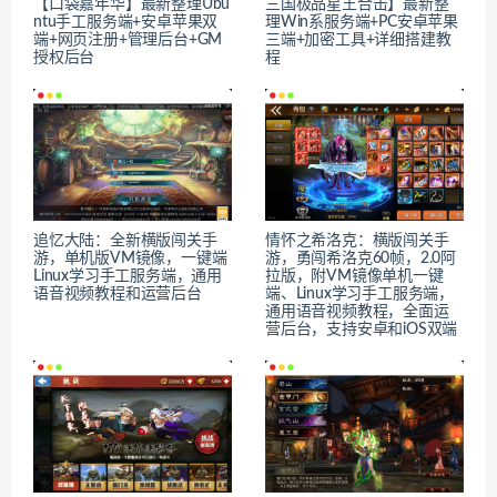
【口袋嘉年华】最新整理Ubu
三国极品星王合击】最新整
ntu手工服务端+安卓苹果双
理Win系服务端+PC安卓苹果
端+网页注册+管理后台+GM
三端+加密工具+详细搭建教
授权后台
程
追忆大陆：全新横版闯关手
情怀之希洛克：横版闯关手
游，单机版VM镜像，一键端
游，勇闯希洛克60帧，2.0阿
Linux学习手工服务端，通用
拉版，附VM镜像单机一键
语音视频教程和运营后台
端、Linux学习手工服务端，
通用语音视频教程，全面运
营后台，支持安卓和iOS双端