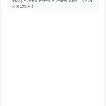
小没源码网
»
最新版MYMPay码支付开源版系统源码_个人免签支
付_聚合支付系统