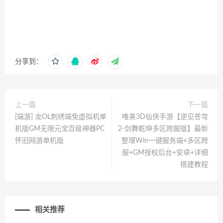
分享到：
上一篇
下一篇
[端游] 龙OL刺绣端免虚拟机单
唯美3D仙侠手游【逆见苍穹
机版GM无限元宝百级神器PC
2-剑舞乾坤多区跨服版】最新
怀旧网游单机版
整理Win一键服务端+多区跨
服+GM授权后台+安卓+详细
搭建教程
相关推荐