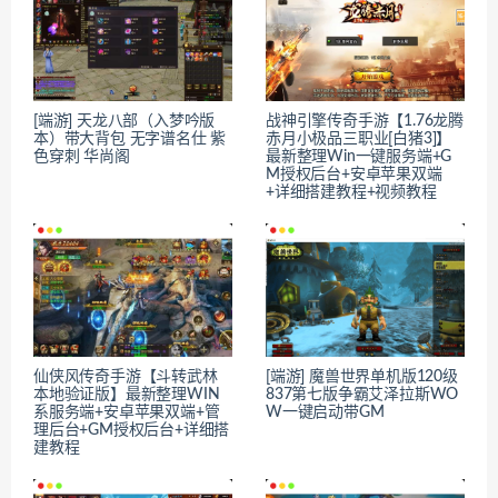
[端游] 天龙八部（入梦吟版
战神引擎传奇手游【1.76龙腾
本）带大背包 无字谱名仕 紫
赤月小极品三职业[白猪3]】
色穿刺 华尚阁
最新整理Win一键服务端+G
M授权后台+安卓苹果双端
+详细搭建教程+视频教程
仙侠风传奇手游【斗转武林
[端游] 魔兽世界单机版120级
本地验证版】最新整理WIN
837第七版争霸艾泽拉斯WO
系服务端+安卓苹果双端+管
W一键启动带GM
理后台+GM授权后台+详细搭
建教程