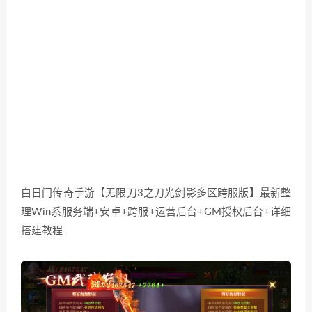
白日门传奇手游【无限刀3之刀光剑影多区跨服版】最新整
理Win系服务端+安卓+跨服+运营后台+GM授权后台+详细
搭建教程