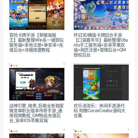
冒险卡牌手游【草帽海贼
怀旧3D横版卡牌回合手游
王】最新整理Win系一键即玩
【口袋嘉年华】最新整理Ubu
服务端+本地注册+单安卓+充
ntu手工服务端+安卓苹果双
值后台+详细搭建教程
端+网页注册+管理后台+GM
授权后台
战神引擎_暗黑_狂飙全新独家
欢乐消消乐：休闲手游源代
微变单职业版本传奇手游_通
码 附赠CocosCreator源码大
用视频教程_GM物品充值后
合集
台_安卓IOS苹果双端