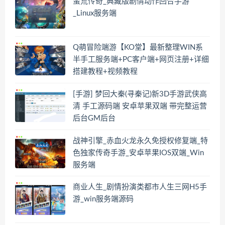
蛮荒传奇_典藏版剧情动作回合手游
_Linux服务端
Q萌冒险端游【KO堂】最新整理WIN系
半手工服务端+PC客户端+网页注册+详细
搭建教程+视频教程
[手游] 梦回大秦(寻秦记)新3D手游武侠高
清 手工源码端 安卓苹果双端 带完整运营
后台GM后台
战神引擎_赤血火龙永久免授权修复端_特
色独家传奇手游_安卓苹果IOS双端_Win
服务端
商业人生_剧情扮演类都市人生三网H5手
游_win服务端源码