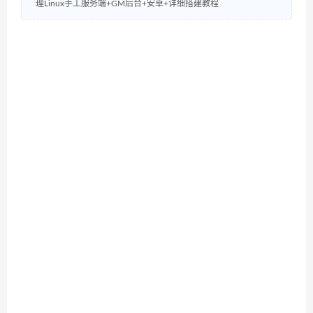
理Linux手工服务端+GM后台+安卓+详细搭建教程