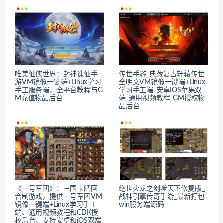
唯美仙侠世界：封神诛仙手
传世手游_典藏复古轩辕传世
游VM镜像一键端+Linux学习
全明文VM镜像一键端+Linux
手工服务端，全平台教程与G
学习手工端_安卓IOS苹果双
M充值物品后台
端_通用视频教程_GM授权物
品后台
《一号军团》：三国卡牌回
绝世火龙之剑噬天下修复版_
合制游戏，提供一号军团VM
战神引擎传奇手游_最新打包
镜像一键端+Linux学习手工
win服务端源码
端、通用视频教程和CDK授
权后台，支持安卓和iOS双端