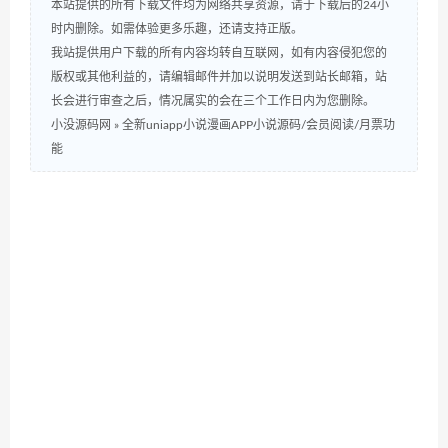
本站提供的所有下载文件均为网络共享资源，请于下载后的24小
时内删除。如需体验更多乐趣，还请支持正版。
我站提供用户下载的所有内容均转自互联网，如有内容侵犯您的
版权或其他利益的，请编辑邮件并加以说明发送到站长邮箱，站
长会进行审查之后，情况属实的会在三个工作日内为您删除。
小没源码网
»
全新uniapp小说漫画APP小说源码/会员阅读/月票功
能