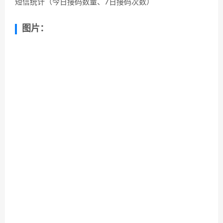
短信统计（今日接码数量、7日接码次数）
图片：