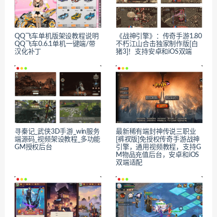
QQ飞车单机版架设教程说明
《战神引擎》：传奇手游1.80
QQ飞车0.6.1单机一键端/带
不朽江山合击独家制作版[白
汉化补丁
猪3]！支持安卓和iOS双端
寻秦记_武侠3D手游_win服务
最新稀有端封神传说三职业
端源码_视频架设教程_多功能
[裤衩版]免授权传奇手游战神
GM授权后台
引擎，通用视频教程，支持G
M物品充值后台，安卓和iOS
双端适配