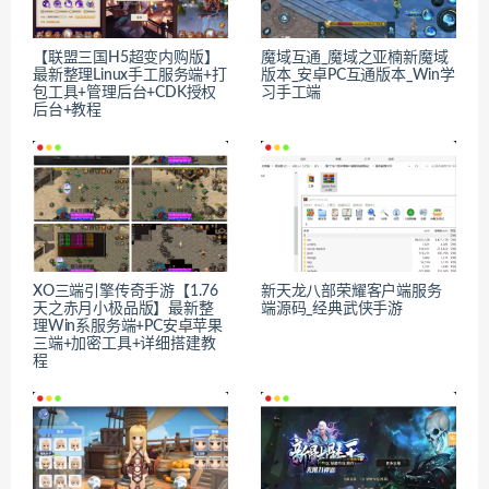
【联盟三国H5超变内购版】
魔域互通_魔域之亚楠新魔域
最新整理Linux手工服务端+打
版本_安卓PC互通版本_Win学
包工具+管理后台+CDK授权
习手工端
后台+教程
XO三端引擎传奇手游【1.76
新天龙八部荣耀客户端服务
天之赤月小极品版】最新整
端源码_经典武侠手游
理Win系服务端+PC安卓苹果
三端+加密工具+详细搭建教
程