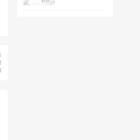
篇
付
程