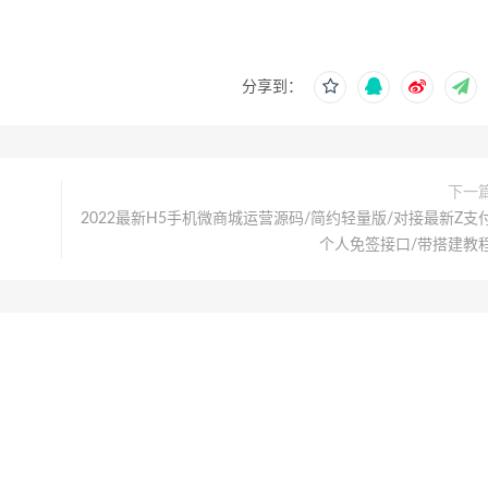
分享到：
下一
2022最新H5手机微商城运营源码/简约轻量版/对接最新Z支
个人免签接口/带搭建教