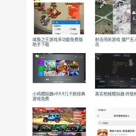
咸鱼之王游戏多功能免费版
射击闯关游戏 僵尸无
助手下载
击
小鸡模拟器v9.9.9几千款经典
真实枪械模拟器 终极
游戏免费