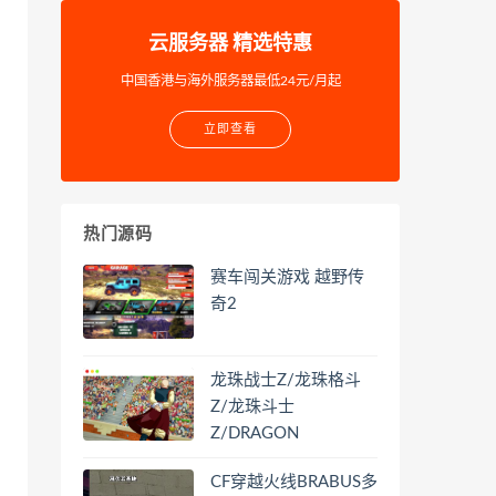
云服务器 精选特惠
中国香港与海外服务器最低24元/月起
立即查看
热门源码
赛车闯关游戏 越野传
奇2
龙珠战士Z/龙珠格斗
Z/龙珠斗士
Z/DRAGON
CF穿越火线BRABUS多