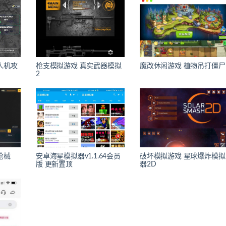
人机攻
枪支模拟游戏 真实武器模拟
魔改休闲游戏 植物吊打僵尸
2
枪械
安卓海星模拟器v1.1.64会员
破坏模拟游戏 星球爆炸模拟
版 更新置顶
器2D