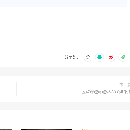
分享到：
下一
安卓哔哩哔哩v6.83.0绿化