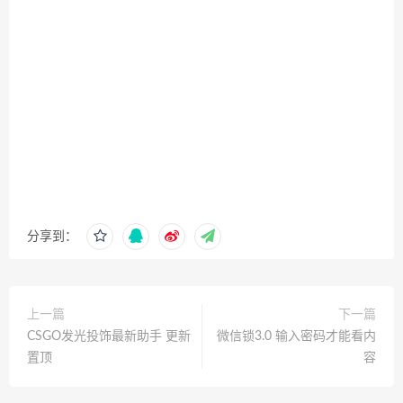
分享到：
上一篇
下一篇
CSGO发光投饰最新助手 更新
微信锁3.0 输入密码才能看内
置顶
容