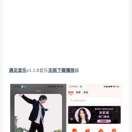
遇见
音乐
v1.1.8音乐
无损
下载
播放
器