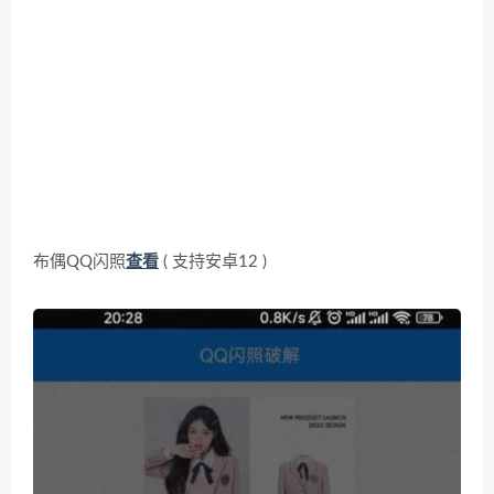
布偶QQ闪照
查看
( 支持安卓12 )