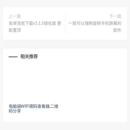
上一篇
下一篇
安卓浩克下载v1.1.5绿化版 更
一款可以强制旋转手机屏幕的
新置顶
软件
相关推荐
电脑端WIFI密码查看器,二维
码分享