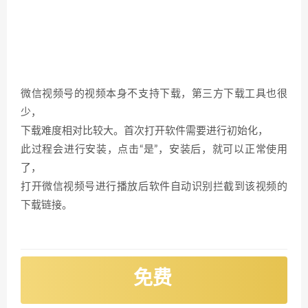
微信视频号的视频本身不支持下载，第三方下载工具也很
少，
下载难度相对比较大。首次打开软件需要进行初始化，
此过程会进行安装，点击“是”，安装后，就可以正常使用
了，
打开微信视频号进行播放后软件自动识别拦截到该视频的
下载链接。
免费