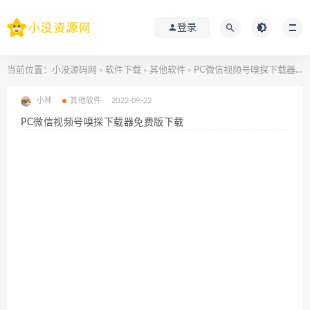
登录
当前位置：
小没源码网
软件下载
其他软件
PC微信视频号嗅探下载器免费版下载
>
>
>
小林
其他软件
2022-09-22
PC微信视频号嗅探下载器免费版下载