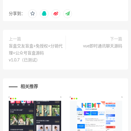
分享到：
上一篇
下一篇
盲盒交友盲盒+免授权+分销代
vue即时通讯聊天源码
理+公众号盲盒源码
v1.0.7（已测试）
相关推荐