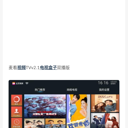
麦看
视频
TVv2.1
电视
盒子
双播版