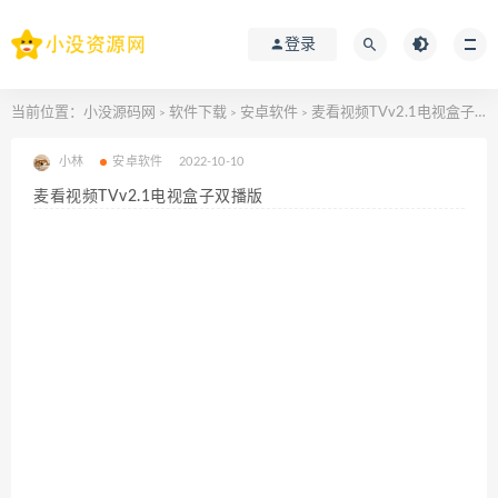
登录
当前位置：
小没源码网
软件下载
安卓软件
麦看视频TVv2.1电视盒子双播版
>
>
>
小林
安卓软件
2022-10-10
麦看视频TVv2.1电视盒子双播版