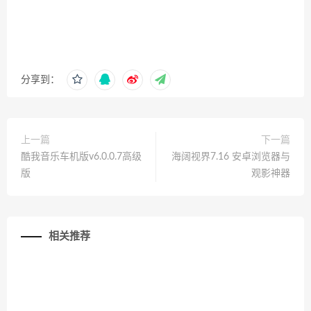
分享到：
上一篇
下一篇
酷我音乐车机版v6.0.0.7高级
海阔视界7.16 安卓浏览器与
版
观影神器
相关推荐