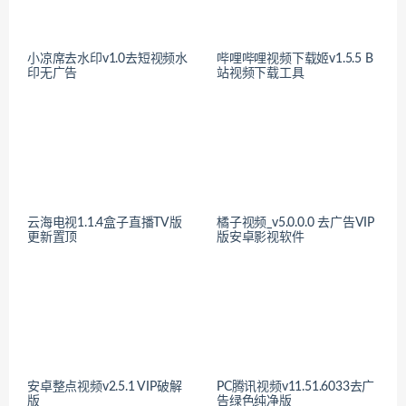
小凉席去水印v1.0去短视频水
哔哩哔哩视频下载姬v1.5.5 B
印无广告
站视频下载工具
云海电视1.1.4盒子直播TV版
橘子视频_v5.0.0.0 去广告VIP
更新置顶
版安卓影视软件
安卓整点视频v2.5.1 VIP破解
PC腾讯视频v11.51.6033去广
版
告绿色纯净版