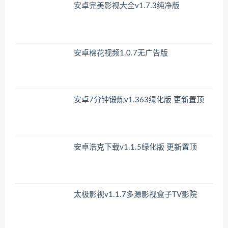
安卓完美影视大全v1.7.3纯净版
安卓棉花视频1.0.7无广告版
安卓7分钟锻炼v1.363绿化版 更新置顶
安卓浩克下载v1.1.5绿化版 更新置顶
太极影视v1.1.7多源影视盒子TV影院