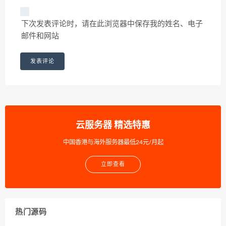
下次发表评论时，请在此浏览器中保存我的姓名、电子
邮件和网站
云服务器 精选特惠
中国香港与海外服务器最低24元/月起
立即查看
热门源码