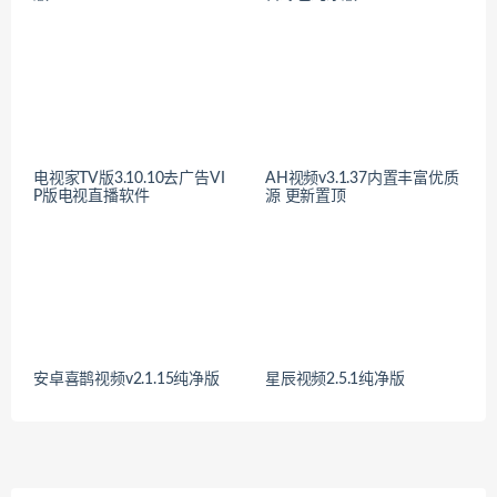
电视家TV版3.10.10去广告VI
AH视频v3.1.37内置丰富优质
P版电视直播软件
源 更新置顶
安卓喜鹊视频v2.1.15纯净版
星辰视频2.5.1纯净版