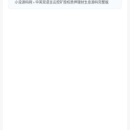
小没源码网
»
中英双语言云挖矿授权质押理财生息源码完整版