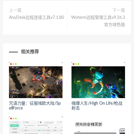
上一篇
下一篇
AnyDesk远程连接工具v7.1.80
Woterm远程管理工具v9.26.3
官方绿色版
相关推荐
咒语力量：征服埃欧大陆/Sp
嗨爆人生/High On Life/枪战
ellForce
射击