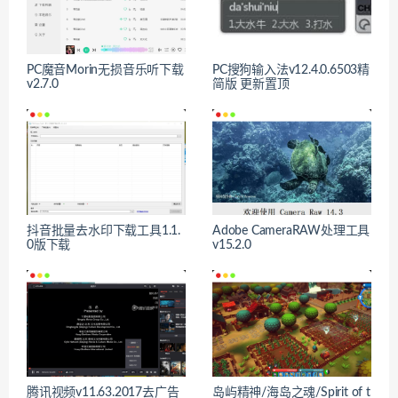
PC魔音Morin无损音乐听下载
PC搜狗输入法v12.4.0.6503精
v2.7.0
简版 更新置顶
抖音批量去水印下载工具1.1.
Adobe CameraRAW处理工具
0版下载
v15.2.0
腾讯视频v11.63.2017去广告
岛屿精神/海岛之魂/Spirit of t