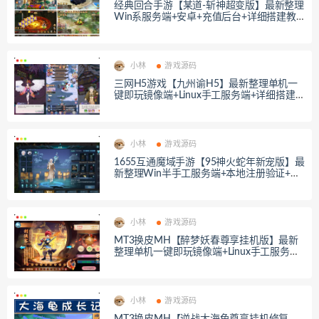
经典回合手游【某道-斩神超变版】最新整理
Win系服务端+安卓+充值后台+详细搭建教
程
小林
游戏源码
三网H5游戏【九州谕H5】最新整理单机一
键即玩镜像端+Linux手工服务端+详细搭建
教程
小林
游戏源码
1655互通魔域手游【95神火蛇年新宠版】最
新整理Win半手工服务端+本地注册验证+G
M工具+安卓+详细搭建教程
小林
游戏源码
MT3换皮MH【醉梦妖春尊享挂机版】最新
整理单机一键即玩镜像端+Linux手工服务端
+安卓苹果双端+GM后台+详细搭建教程+全
套源码
小林
游戏源码
MT3换皮MH【逆战大海龟尊享挂机修复