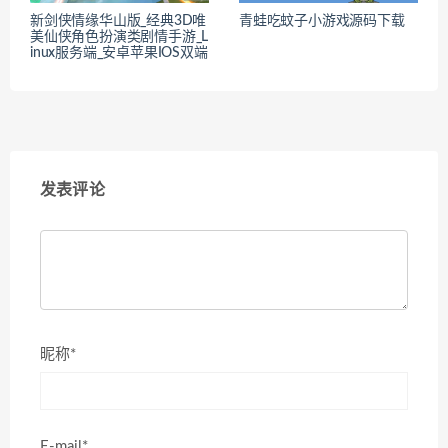
新剑侠情缘华山版_经典3D唯
青蛙吃蚊子小游戏源码下载
美仙侠角色扮演类剧情手游_L
inux服务端_安卓苹果IOS双端
发表评论
昵称*
E-mail*