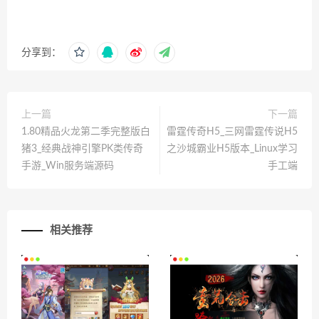
分享到：
上一篇
下一篇
1.80精品火龙第二季完整版白
雷霆传奇H5_三网雷霆传说H5
猪3_经典战神引擎PK类传奇
之沙城霸业H5版本_Linux学习
手游_Win服务端源码
手工端
相关推荐