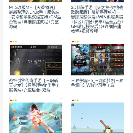
MT3改版MH【天香物语】
3D仙侠手游【天之禁-契约战
最新整理的Linux手工服务端
歌跨服版】最新整理单机一
+安卓和苹果双端支持+GM后
键即玩镜像端+WIN系服务端
台管理+详细搭建教程+完整
+多区+跨服+安卓+运营后台+
源码
GM清包授权后台+详细搭建
教程+视频教程
战神引擎传奇手游【三职斩
三界争霸H5_三网页挂机三界
天火龙】3月整理Win半手工
争霸H5_Win学习手工端
服务端+充值后台+双端