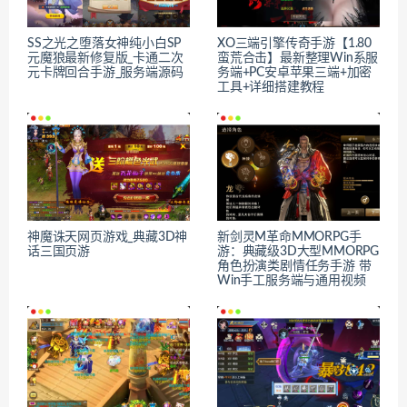
SS之光之堕落女神纯小白SP
XO三端引擎传奇手游【1.80
元魔狼最新修复版_卡通二次
蛮荒合击】最新整理Win系服
元卡牌回合手游_服务端源码
务端+PC安卓苹果三端+加密
工具+详细搭建教程
神魔诛天网页游戏_典藏3D神
新剑灵M革命MMORPG手
话三国页游
游：典藏级3D大型MMORPG
角色扮演类剧情任务手游 带
Win手工服务端与通用视频