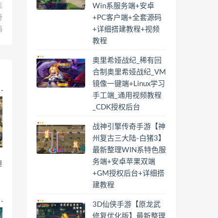
Win系服务端+安卓
篇
+PC客户端+全套源码
奇
+详细搭建教程+视频
码
教程
奥里希娅战纪_稀有回
合制奥里希娅战纪_VM
镜像一键端+Linux学习
手工端_通用视频教程
_CDK授权后台
战神引擎传奇手游【神
州复古三大陆-白猪3】
最新整理WIN系特色服
务端+安卓苹果双端
理
果
+GM授权后台+详细搭
建教程
3D仙侠手游【原龙武
修复优化版】最新整理