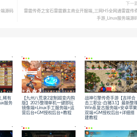
下一
务端源码
雷霆传奇之宝石雷霆霸主商业开服端_三网H5全网通雷霆传
手游_Linux服务端源
_稀有
【九州八荒录2定制超变内购
战神引擎传奇手游【吉祥合
ux服务
版】2025整理单机一键即玩
击三职业-白猪3.1】最新整
镜像端+Linux手工服务端+运
Win系复古服务端+安卓苹
营后台+GM授权后台+教程
双端+GM授权后台+详细搭
建教程