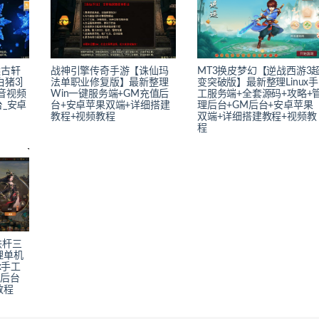
远古轩
战神引擎传奇手游【诛仙玛
MT3换皮梦幻【逆战西游3
猪3]
法单职业修复版】最新整理
变突破版】最新整理Linux手
音视频
Win一键服务端+GM充值后
工服务端+全套源码+攻略+
台_安卓
台+安卓苹果双端+详细搭建
理后台+GM后台+安卓苹果
教程+视频教程
双端+详细搭建教程+视频教
程
铁杆三
理单机
x手工
权后台
教程