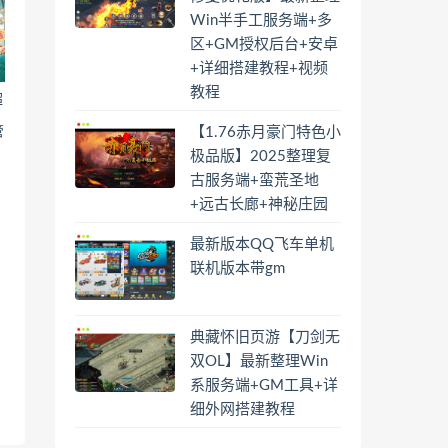
Win半手工服务端+多
区+GM授权后台+安卓
+详细搭建教程+视频
教程
超
管
【1.76赤月豪门特色小
极品版】2025整理复
古服务端+蛮荒圣地
+远古长廊+神秘庄园
最新版本QQ飞车单机
联机版本带gm
典藏怀旧页游【刀剑无
双OL】最新整理Win
系服务端+GM工具+详
细外网搭建教程