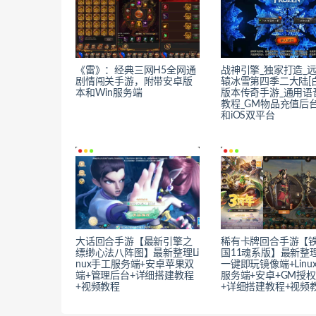
《雷》：经典三网H5全网通
战神引擎_独家打造_
剧情闯关手游，附带安卓版
辕冰雪第四季二大陆[白
本和Win服务端
版本传奇手游_通用语
教程_GM物品充值后
和iOS双平台
大话回合手游【最新引擎之
稀有卡牌回合手游【
缥缈心法八阵图】最新整理Li
国11魂系版】最新整
nux手工服务端+安卓苹果双
一键即玩镜像端+Linu
端+管理后台+详细搭建教程
服务端+安卓+GM授
+视频教程
+详细搭建教程+视频