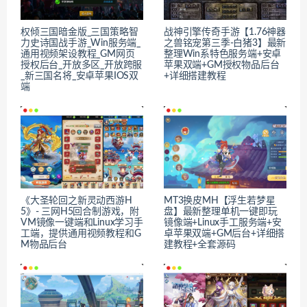
权倾三国暗金版_三国策略智
战神引擎传奇手游【1.76神器
力史诗国战手游_Win服务端_
之兽铭宠第三季-白猪3】最新
通用视频架设教程_GM网页
整理Win系特色服务端+安卓
授权后台_开放多区_开放跨服
苹果双端+GM授权物品后台
_新三国名将_安卓苹果IOS双
+详细搭建教程
端
《大圣轮回之新灵动西游H
MT3换皮MH【浮生若梦星
5》- 三网H5回合制游戏，附
盘】最新整理单机一键即玩
VM镜像一键端和Linux学习手
镜像端+Linux手工服务端+安
工端，提供通用视频教程和G
卓苹果双端+GM后台+详细搭
M物品后台
建教程+全套源码