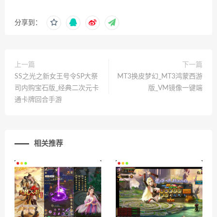
分享到：
上一篇
下一篇
SS之光之新女王号令SP大祭
MT3换皮梦幻_MT3鸿蒙西游
司内购宝石版_经典二次元卡
版_VM镜像一键端
通卡牌回合手游
相关推荐