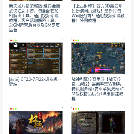
新天龙八部荣耀版-经典金庸
【上古封印】西方3D魔幻角
武侠江湖手游，包含配套加
色扮演网页游戏！最新打包
密解密工具、通用视频架设
Win服务端！通用视频架设教
教程、客户端加解密工具、
程！外网教程
总GM运营后台以及GM网页
后台
[端游] CF2.0-7月22-虚拟机一
战神引擎传奇手游【战天传
键端
奇-白猪2】最新整理WIN系
特色服务端+安卓苹果双端+G
M授权物品后台+详细搭建教
程