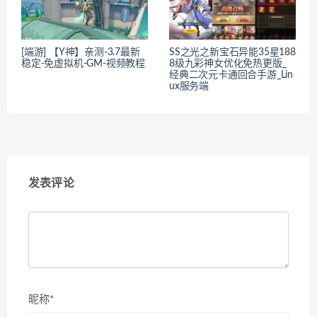
[端游] 【Y神】亲测-3.7最新
SS之光之新宝石异能35星188
稳定-免虚拟机-GM-视频教程
8级九彩神女优化免热更版_
经典二次元卡通回合手游_Lin
ux服务端
发表评论
昵称*