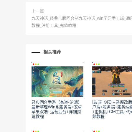
上一篇
九天神话_经典卡牌回合制九天神话_win学习手工端_通
教程_注册工具_充值教程
相关推荐
经典回合手游【某道-沧澜】
[端游] 剑灵三系魔改
最新整理Win系服务端+安卓
户端+服务端+服务端
苹果双端+运营后台+详细搭
+虚拟机+GM工具+代
建教程
频教程