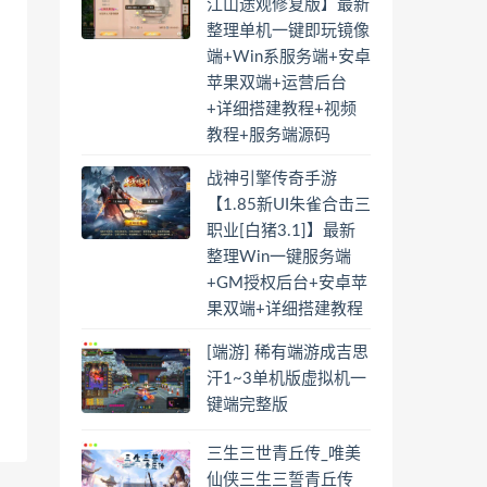
江山途观修复版】最新
整理单机一键即玩镜像
端+Win系服务端+安卓
苹果双端+运营后台
+详细搭建教程+视频
教程+服务端源码
战神引擎传奇手游
【1.85新UI朱雀合击三
职业[白猪3.1]】最新
整理Win一键服务端
+GM授权后台+安卓苹
果双端+详细搭建教程
[端游] 稀有端游成吉思
汗1~3单机版虚拟机一
键端完整版
三生三世青丘传_唯美
仙侠三生三誓青丘传