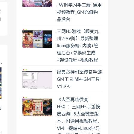
_WIN学习手工端_通用
篇
视频教程_GM充值物
码
品后台
三网H5游戏【超变九
州2-99阶】最新整理
linux服务端+内购+管
理后台+兑换码生成
+架设教程+视频教程
经典战神引擎传奇手游
GM工具 战神GM工具
V1.9PJ
《大圣再临微变
】
H5》：三网H5手游换
G
皮西游H5大圣微变版
本，附通用视频教程、
VM一键端+Linux学习