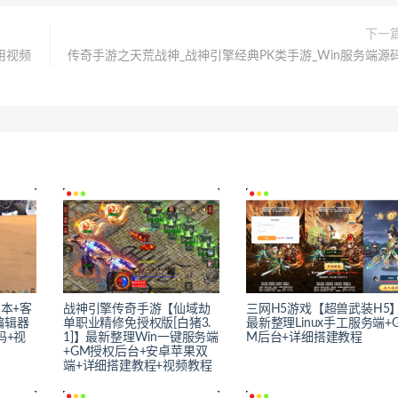
下一
用视频
传奇手游之天荒战神_战神引擎经典PK类手游_Win服务端源
版本+客
战神引擎传奇手游【仙域劫
三网H5游戏【超兽武装H5
编辑器
单职业精修免授权版[白猪3.
最新整理Linux手工服务端+
码+视
1]】最新整理Win一键服务端
M后台+详细搭建教程
+GM授权后台+安卓苹果双
端+详细搭建教程+视频教程