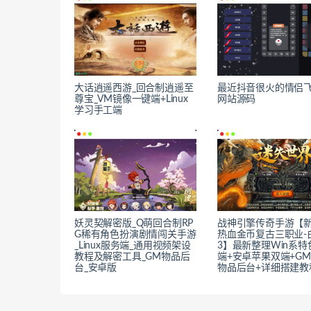
大话逍遥西游_回合制逍遥至
最近抖音很火的情侣
尊宝_VM镜像一键端+Linux
网站源码
学习手工端
妖灵契解密版_Q萌回合制RP
战神引擎传奇手游【新1
G稀有角色扮演剧情闯关手游
热血金币复古三职业-
_Linux服务端_通用视频架设
3】最新整理Win系特
教程及解密工具_GM物品后
端+安卓苹果双端+G
台_安卓版
物品后台+详细搭建教