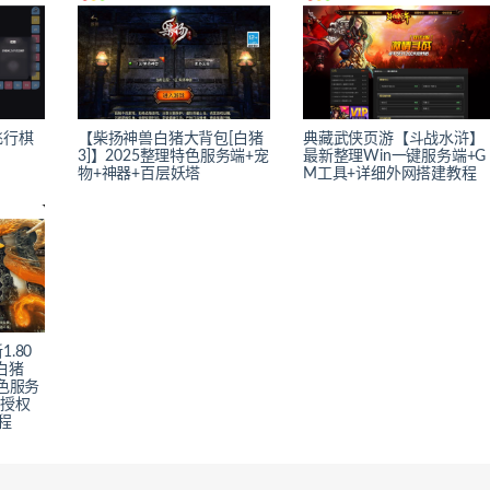
飞行棋
【柴扬神兽白猪大背包[白猪
典藏武侠页游【斗战水浒】
3]】2025整理特色服务端+宠
最新整理Win一键服务端+G
物+神器+百层妖塔
M工具+详细外网搭建教程
.80
白猪
色服务
M授权
程