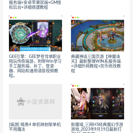
服务端+安卓苹果双端+GM授
权后台+详细搭建教程
GEE引擎：GEE梦苍穹单职业
典藏神话三国页游【神魔诛
陪玩传奇端游，附带Win学习
天】最新整理WIN系服务端
手工服务端、补丁、登录
+详细外网教程+货币修改教
器、网站和通用语音视频教
程
程。
[端游] 暗黑4 单机映射架单机
新魔域_三网H5经典魔幻手游
不用魔法
游戏_2023年9月19日最新打