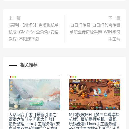
上一篇
下一篇
[端游] 【崩坏3】免虚拟机单
白日门传奇_白日门苍穹传世
机版+GM命令+全角色+安装
单职业传奇版手游_WIN学习
教程+不限速下载
手工端
相关推荐
大话回合手游【最新引擎之
MT3换皮MH【梦三年尊享挂
缥缈六阶时空闪现大作战】
机版】最新整理单机一键即
最新整理Linux手工服务端+安
玩镜像端+Linux手工服务端
卓苹果双端+管理后台+详细
+安卓苹果双端+代理后台+详