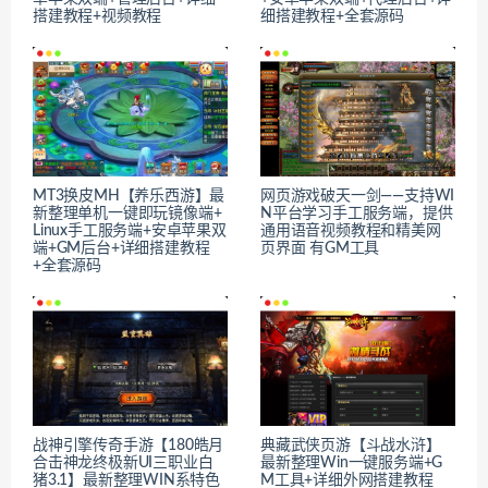
搭建教程+视频教程
细搭建教程+全套源码
MT3换皮MH【养乐西游】最
网页游戏破天一剑——支持WI
新整理单机一键即玩镜像端+
N平台学习手工服务端，提供
Linux手工服务端+安卓苹果双
通用语音视频教程和精美网
端+GM后台+详细搭建教程
页界面 有GM工具
+全套源码
战神引擎传奇手游【180皓月
典藏武侠页游【斗战水浒】
合击神龙终极新UI三职业白
最新整理Win一键服务端+G
猪3.1】最新整理WIN系特色
M工具+详细外网搭建教程