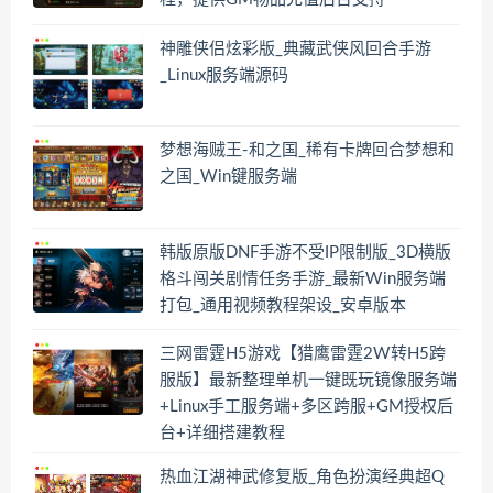
神雕侠侣炫彩版_典藏武侠风回合手游
_Linux服务端源码
梦想海贼王-和之国_稀有卡牌回合梦想和
之国_Win键服务端
韩版原版DNF手游不受IP限制版_3D横版
格斗闯关剧情任务手游_最新Win服务端
打包_通用视频教程架设_安卓版本
三网雷霆H5游戏【猎鹰雷霆2W转H5跨
服版】最新整理单机一键既玩镜像服务端
+Linux手工服务端+多区跨服+GM授权后
台+详细搭建教程
热血江湖神武修复版_角色扮演经典超Q