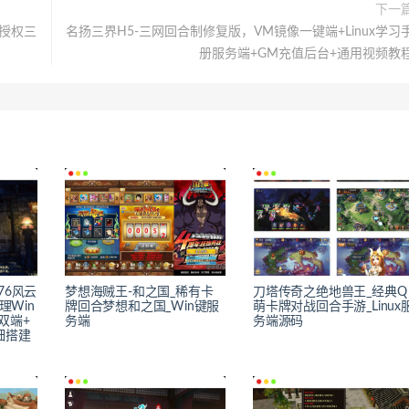
下一
授权三
名扬三界H5-三网回合制修复版，VM镜像一键端+Linux学习
册服务端+GM充值后台+通用视频教
76风云
梦想海贼王-和之国_稀有卡
刀塔传奇之绝地兽王_经典Q
理Win
牌回合梦想和之国_Win键服
萌卡牌对战回合手游_Linux
双端+
务端
务端源码
细搭建