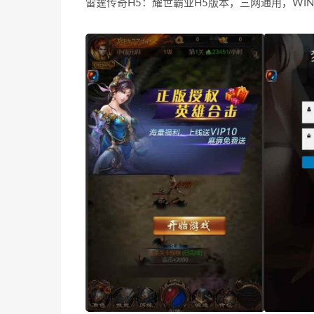
雷霆传奇H5：耀世霸业H5版本，三网通用，W