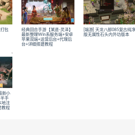
版打包
经典回合手游【某道-灵泽】
[端游] 天龙八部085复古纯
最新整理Win系服务端+安卓
版无属性石头内外功版本
苹果双端+运营后台+代理后
台+详细搭建教程
最新小
系半手
本地注
建教程