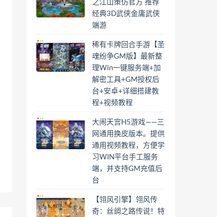
之江山策仿官方 推荐
经典3D武侠金庸武侠
端游
稀有卡牌回合手游【圣
魂纷争GM版】最新整
理Win一键服务端+加
解密工具+GM授权后
台+安卓+详细搭建教
程+视频教程
大闹天宫H5游戏——三
网通用换皮版本。提供
通用视频教程，方便学
习WIN平台手工服务
端，并支持GM充值后
台
【翎风引擎】翎风传
奇：丝绸之路传说！特