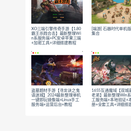
XO三端引擎传奇手游【1.80
[端游] 石器时代单机
霸王杀戮合击】最新整理Wi
集合
n系服务端+PC安卓苹果三端
+加密工具+详细搭建教程
盗墓题材手游【寻龙诀之鬼
1655互通魔域【双城
语迷城】2024最新整理单机
老弟】最新整理Win
一键即玩镜像端+Linux手工
工服务端+本地验证+
服务端+运营后台+教程
册+全套工具+详细搭