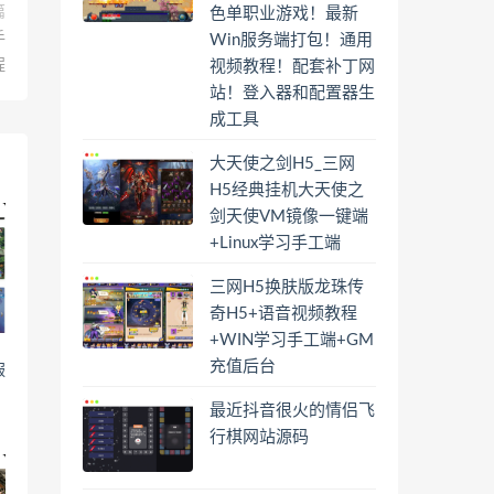
篇
色单职业游戏！最新
手
Win服务端打包！通用
程
视频教程！配套补丁网
站！登入器和配置器生
成工具
大天使之剑H5_三网
H5经典挂机大天使之
剑天使VM镜像一键端
+Linux学习手工端
三网H5换肤版龙珠传
奇H5+语音视频教程
+WIN学习手工端+GM
充值后台
服
最近抖音很火的情侣飞
行棋网站源码