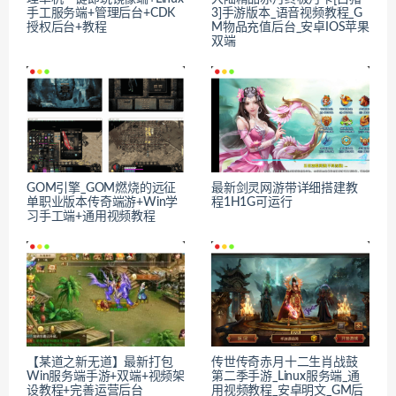
手工服务端+管理后台+CDK
3]手游版本_语音视频教程_G
授权后台+教程
M物品充值后台_安卓IOS苹果
双端
GOM引擎_GOM燃烧的远征
最新剑灵网游带详细搭建教
单职业版本传奇端游+Win学
程1H1G可运行
习手工端+通用视频教程
【某道之新无道】最新打包
传世传奇赤月十二生肖战鼓
Win服务端手游+双端+视频架
第二季手游_Linux服务端_通
设教程+完善运营后台
用视频教程_安卓明文_GM后