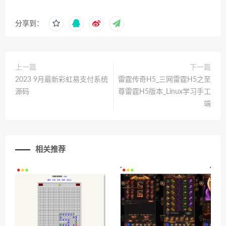
分享到：
上一篇
下一篇
2023 9月最新彩虹易支付系统
雷霆传奇H5_三网雷霆H5之至
源码
尊雷霆H5版本_Linux学习手工
端
相关推荐