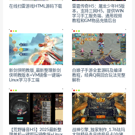
在线扫雷游戏HTML源码下载
雷霆传奇H5：屠龙少年H5版
本，支持三网H5，提供WIN
学习手工服务端、通用视频
教程和GM物品充值后台
新剑侠明教版_最新整理新剑
白娘子手游全套源码及编译
侠明教版本+VM镜像一键端+
教程，经典Q萌回合玩法完整
Linux学习手工端
解析
【荒野锤音H5】2025最新整
战神引擎_独家制作_1.76珐玛
理单机一键即玩镜像端+Linux
大陆精品赤月终极月卡[白猪