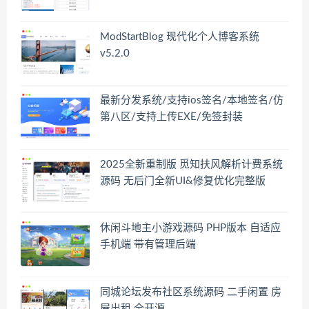
ModStartBlog 现代化个人博客系统
v5.2.0
最新分发系统/支持ios签名/本地签名/仿
第八区/支持上传EXE/免签封装
2025全新重制版 觅知扶风解析计费系统
源码 无后门全新UI&修复优化完整版
休闲斗地主小游戏源码 PHP版本 自适应
手机端 带有管理后端
同城论坛发布社区系统源码 二手闲置 房
屋出租 全开源