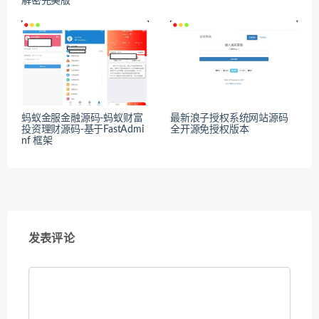
解密完美版
蚂蚁金服金融源码-蚂蚁财富
最新浪子授权系统网站源码
投资理财源码-基于FastAdmi
全开源免授权版本
nf 框架
发表评论