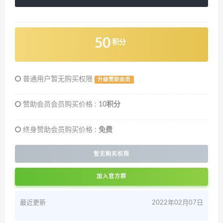
50
积分
普通用户暂无购买权限
升级赞助会员
赞助会员会员购买价格 :
10积分
终身赞助会员购买价格 :
免费
暂无购买权限
加入官方群
最近更新
2022年02月07日