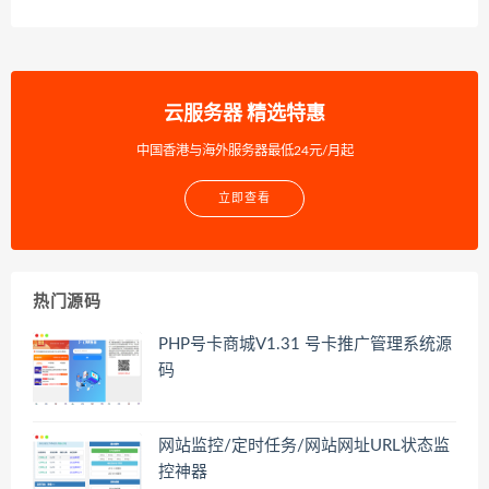
云服务器 精选特惠
中国香港与海外服务器最低24元/月起
立即查看
热门源码
PHP号卡商城V1.31 号卡推广管理系统源
码
网站监控/定时任务/网站网址URL状态监
控神器