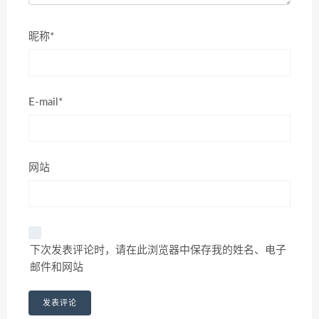
昵称*
E-mail*
网站
下次发表评论时，请在此浏览器中保存我的姓名、电子
邮件和网站