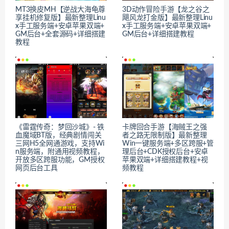
MT3换皮MH【逆战大海龟尊
3D动作冒险手游【龙之谷之
享挂机修复版】最新整理Linu
飓风龙打金版】最新整理Linu
x手工服务端+安卓苹果双端+
x手工服务端+安卓苹果双端+
GM后台+全套源码+详细搭建
GM后台+详细搭建教程
教程
《雷霆传奇：梦回沙城》- 铁
卡牌回合手游【海贼王之强
血魔域BT版，经典剧情闯关
者之路无限制版】最新整理
三网H5全网通游戏，支持Wi
Win一键服务端+多区跨服+管
n服务端，附通用视频教程，
理后台+CDK授权后台+安卓
开放多区跨服功能，GM授权
苹果双端+详细搭建教程+视
网页后台工具
频教程