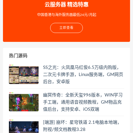
云服务器 精选特惠
中国香港与海外服务器最低24元/月起
立即查看
热门源码
SS之光：火凤凰马红俊6.5万级内购版，
二次元卡牌手游，Linux服务端，GM网页
后台，安卓版
幽冥传奇：全新天玺996版本，WIN学习
手工端，通用语音视频教程，GM物品充
值后台，支持安卓、iOS双端
[端游] 崩坏：星穹铁道 2.1电脑本地端，
附视/频文档教程3.28