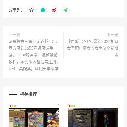
分享到：
上一篇
下一篇
龙哥复古三职业无心版：3D
[端游] DNF95最新2024神迹
西方魔幻1655互通魔域手
女圣职小魔女五女鬼剑全新版
游，Linux服务端，视频架设
本
教程，永久本地验证与注册，
GM工具配套，适用安卓版本
相关推荐