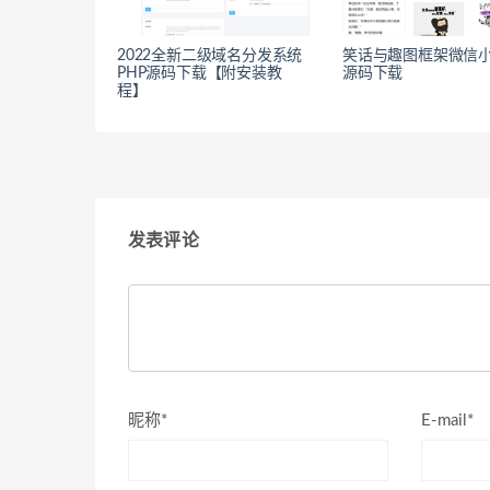
2022全新二级域名分发系统
笑话与趣图框架微信
PHP源码下载【附安装教
源码下载
程】
发表评论
昵称*
E-mail*