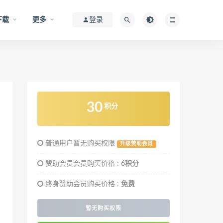
下载
更多
登录
30
积分
普通用户暂无购买权限
升级赞助会员
赞助会员会员购买价格 :
6积分
终身赞助会员购买价格 :
免费
暂无购买权限