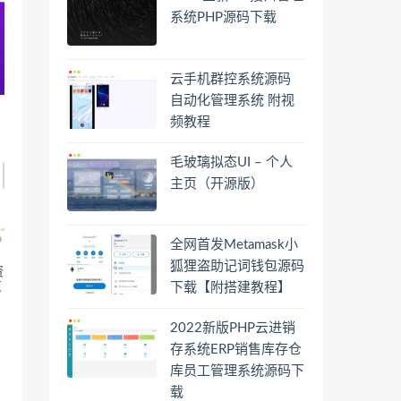
系统PHP源码下载
云手机群控系统源码
自动化管理系统 附视
频教程
毛玻璃拟态UI – 个人
主页（开源版）
全网首发Metamask小
狐狸盗助记词钱包源码
资
支
下载【附搭建教程】
2022新版PHP云进销
存系统ERP销售库存仓
库员工管理系统源码下
载