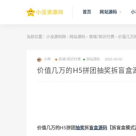
首页
网站源码
小
当前位置：
小没源码网
网站源码
商城/知识付费
价值几万
>
>
>
小林
商城/知识付费
网站源码
2022-03-02
价值几万的H5拼团抽奖拆盲盒
价值几万的H5拼团
抽奖
拆
盲盒
源码
【拆盲盒模式