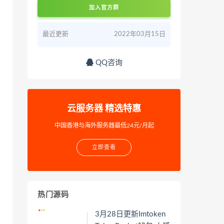
加入官方群
最近更新
2022年03月15日
QQ咨询
云服务器 精选特惠
中国香港与海外服务器最低24元/月起
立即查看
热门源码
3月28日更新Imtoken