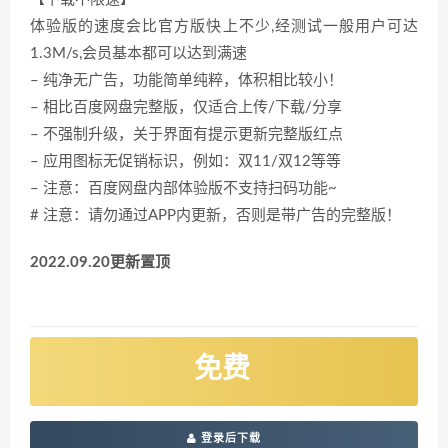
体验版的速度会比官方版快上不少,经测试一般用户可达
1.3M/s,会员基本都可以达到满速
– 纯净无广告，功能简单纯粹，体积相比较小！
– 相比百度网盘完整版，仅适合上传/下载/分享
– 不强制升级，关于界面有提示更新完整版红点
– 应用图标无促销标识，例如：双11/双12等等
– 注意：百度网盘内部体验版不支持扫码功能~
# 注意：请勿通过APP内更新，否则是带广告的完整版！
2022.09.20更新置顶
免费
登录后下载