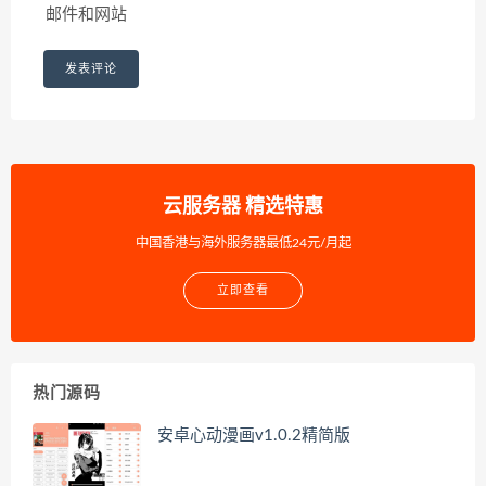
邮件和网站
云服务器 精选特惠
中国香港与海外服务器最低24元/月起
立即查看
热门源码
安卓心动漫画v1.0.2精简版