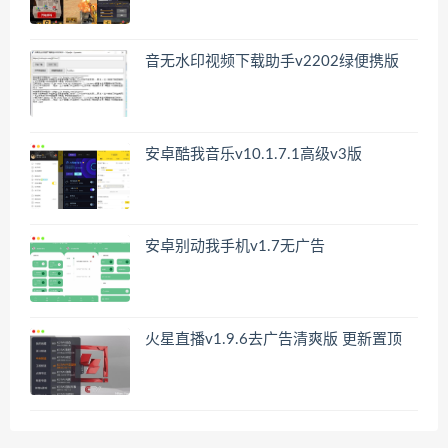
音无水印视频下载助手v2202绿便携版
安卓酷我音乐v10.1.7.1高级v3版
安卓别动我手机v1.7无广告
火星直播v1.9.6去广告清爽版 更新置顶