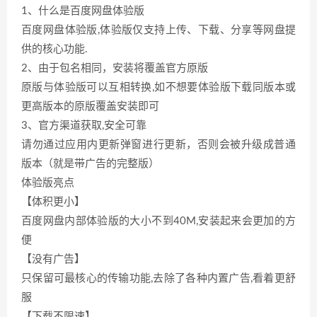
1、什么是百度网盘体验版
百度网盘体验版,体验版仅支持上传、下载、分享等网盘提
供的核心功能.
2、由于包名相同，安装将覆盖官方原版
原版与体验版可以互相转换,如不想要体验版下载同版本或
更高版本的原版覆盖安装即可
3、官方渠道获取,安全可靠
请勿通过应用内更新弹窗进行更新，否则会被升级成普通
版本（就是带广告的完整版）
体验版亮点
【体积更小】
百度网盘内部体验版的大小不到40M,安装起来会更加的方
便
【没有广告】
只保留可最核心的传输功能,去除了各种内置广告,看着更舒
服
【下载不限速】