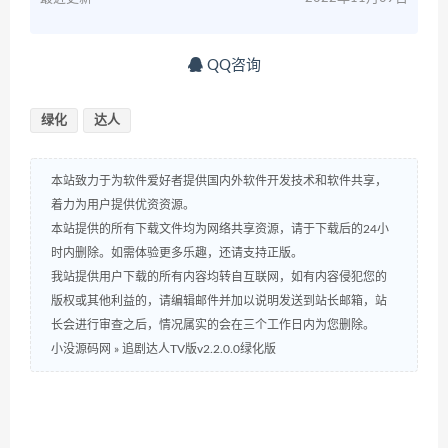
QQ咨询
绿化
达人
本站致力于为软件爱好者提供国内外软件开发技术和软件共享，
着力为用户提供优资资源。
本站提供的所有下载文件均为网络共享资源，请于下载后的24小
时内删除。如需体验更多乐趣，还请支持正版。
我站提供用户下载的所有内容均转自互联网，如有内容侵犯您的
版权或其他利益的，请编辑邮件并加以说明发送到站长邮箱，站
长会进行审查之后，情况属实的会在三个工作日内为您删除。
小没源码网
»
追剧达人TV版v2.2.0.0绿化版