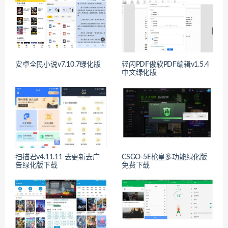
安卓全民小说v7.10.7绿化版
轻闪PDF傲软PDF编辑v1.5.4
中文绿化版
扫描君v4.11.11 去更新去广
CSGO-5E枪皇多功能绿化版
告绿化版下载
免费下载