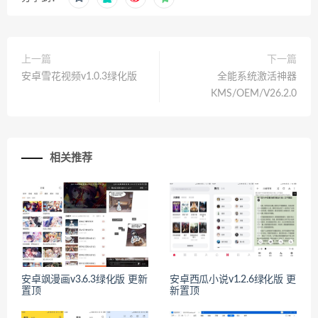
上一篇
下一篇
安卓雪花视频v1.0.3绿化版
全能系统激活神器
KMS/OEM/V26.2.0
相关推荐
安卓飒漫画v3.6.3绿化版 更新
安卓西瓜小说v1.2.6绿化版 更
置顶
新置顶