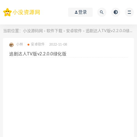
登录
当前位置：
小没源码网
软件下载
安卓软件
追剧达人TV版v2.2.0.0绿化版
>
>
>
小林
安卓软件
2022-11-08
追剧达人TV版v2.2.0.0绿化版