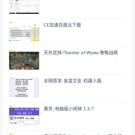
CE加速百度云下载
天外武林/Traveler of Wuxia 策略战棋
全网首发-盲盒交友-机器人版
勇芳_电脑版小闹钟 1.3.7